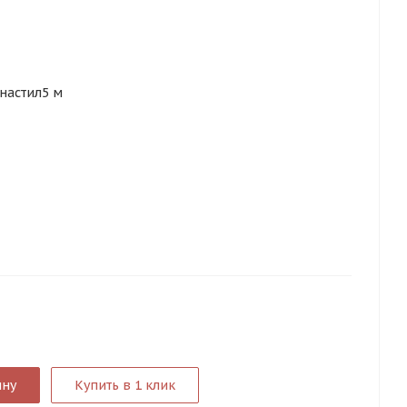
настил5 м
ину
Купить в 1 клик