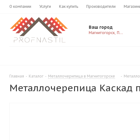
О компании
Услуги
Как купить
Производители
Магазин
Ваш город
Магнитогорск, Пушкина 21
Главная
-
Каталог
-
Металлочерипица в Магнитогорске
-
Металло
Металлочерепица Каскад по