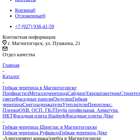
Корзина
0
Отложенные
0
+7 (927) 938-41-59
Контактная информация
г. Магнитогорск, ул. Пушкина, 21
Отдел качества
Главная
-
Каталог
-
Гибкая черепица в Магнитогорске
Профнастил
Металлочерепица
Сайдинг
Евроштакетник
Строите
смеси
Фасадные панели
Ондулин
Гибкая
черепица
Снегозадержатели
Утеплители
Пеноплекс.
Пленки
OSB. ОСП. ГКЛ
Труба профильная. Арматура.
НКТ
Фасадная плита Hauberk
Фасадные плиты Дёке
-
Гибкая черепица Шинглас в Магнитогорске
Гибкая черепица Руфшилд
Гибкая черепица Дёке
-
Аэроэлемент конька/хребта в Магнитогорске