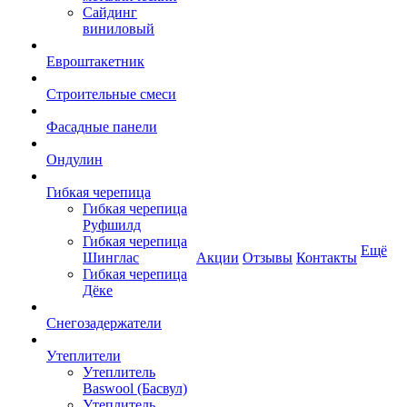
Сайдинг
виниловый
Евроштакетник
Строительные смеси
Фасадные панели
Ондулин
Гибкая черепица
Гибкая черепица
Руфшилд
Гибкая черепица
Ещё
Шинглас
Акции
Отзывы
Контакты
Гибкая черепица
Дёке
Снегозадержатели
Утеплители
Утеплитель
Baswool (Басвул)
Утеплитель