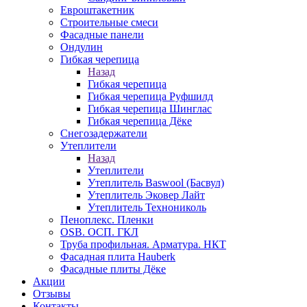
Евроштакетник
Строительные смеси
Фасадные панели
Ондулин
Гибкая черепица
Назад
Гибкая черепица
Гибкая черепица Руфшилд
Гибкая черепица Шинглас
Гибкая черепица Дёке
Снегозадержатели
Утеплители
Назад
Утеплители
Утеплитель Baswool (Басвул)
Утеплитель Эковер Лайт
Утеплитель Технониколь
Пеноплекс. Пленки
OSB. ОСП. ГКЛ
Труба профильная. Арматура. НКТ
Фасадная плита Hauberk
Фасадные плиты Дёке
Акции
Отзывы
Контакты