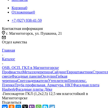
Корзина
0
Отложенные
0
+7 (927) 938-41-59
Контактная информация
г. Магнитогорск, ул. Пушкина, 21
Отдел качества
Главная
-
Каталог
-
OSB. ОСП. ГКЛ в Магнитогорске
Профнастил
Металлочерепица
Сайдинг
Евроштакетник
Строите
смеси
Фасадные панели
Ондулин
Гибкая
черепица
Снегозадержатели
Утеплители
Пеноплекс.
Пленки
Труба профильная. Арматура. НКТ
Фасадная плита
Hauberk
Фасадные плиты Дёке
-
Гипсокартон ГКЛ (1,2х2,5) 12,5 мм влагостойкий в
Магнитогорске
Поделиться