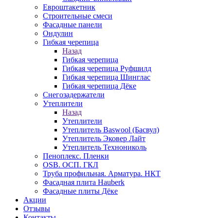
Евроштакетник
Строительные смеси
Фасадные панели
Ондулин
Гибкая черепица
Назад
Гибкая черепица
Гибкая черепица Руфшилд
Гибкая черепица Шинглас
Гибкая черепица Дёке
Снегозадержатели
Утеплители
Назад
Утеплители
Утеплитель Baswool (Басвул)
Утеплитель Эковер Лайт
Утеплитель Технониколь
Пеноплекс. Пленки
OSB. ОСП. ГКЛ
Труба профильная. Арматура. НКТ
Фасадная плита Hauberk
Фасадные плиты Дёке
Акции
Отзывы
Контакты