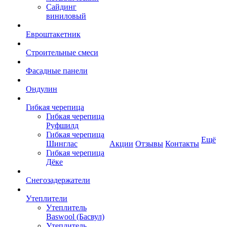
Сайдинг
виниловый
Евроштакетник
Строительные смеси
Фасадные панели
Ондулин
Гибкая черепица
Гибкая черепица
Руфшилд
Гибкая черепица
Ещё
Шинглас
Акции
Отзывы
Контакты
Гибкая черепица
Дёке
Снегозадержатели
Утеплители
Утеплитель
Baswool (Басвул)
Утеплитель