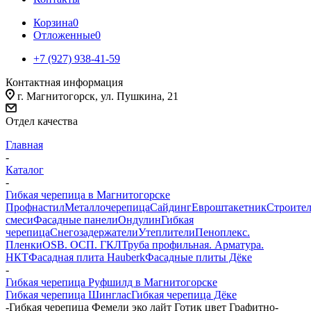
Корзина
0
Отложенные
0
+7 (927) 938-41-59
Контактная информация
г. Магнитогорск, ул. Пушкина, 21
Отдел качества
Главная
-
Каталог
-
Гибкая черепица в Магнитогорске
Профнастил
Металлочерепица
Сайдинг
Евроштакетник
Строите
смеси
Фасадные панели
Ондулин
Гибкая
черепица
Снегозадержатели
Утеплители
Пеноплекс.
Пленки
OSB. ОСП. ГКЛ
Труба профильная. Арматура.
НКТ
Фасадная плита Hauberk
Фасадные плиты Дёке
-
Гибкая черепица Руфшилд в Магнитогорске
Гибкая черепица Шинглас
Гибкая черепица Дёке
-
Гибкая черепица Фемели эко лайт Готик цвет Графитно-