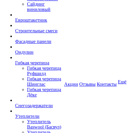
Сайдинг
виниловый
Евроштакетник
Строительные смеси
Фасадные панели
Ондулин
Гибкая черепица
Гибкая черепица
Руфшилд
Гибкая черепица
Ещё
Шинглас
Акции
Отзывы
Контакты
Гибкая черепица
Дёке
Снегозадержатели
Утеплители
Утеплитель
Baswool (Басвул)
Утеплитель