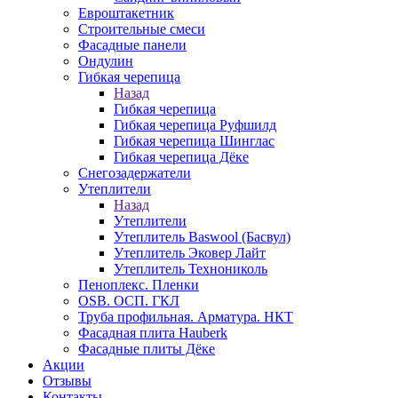
Евроштакетник
Строительные смеси
Фасадные панели
Ондулин
Гибкая черепица
Назад
Гибкая черепица
Гибкая черепица Руфшилд
Гибкая черепица Шинглас
Гибкая черепица Дёке
Снегозадержатели
Утеплители
Назад
Утеплители
Утеплитель Baswool (Басвул)
Утеплитель Эковер Лайт
Утеплитель Технониколь
Пеноплекс. Пленки
OSB. ОСП. ГКЛ
Труба профильная. Арматура. НКТ
Фасадная плита Hauberk
Фасадные плиты Дёке
Акции
Отзывы
Контакты