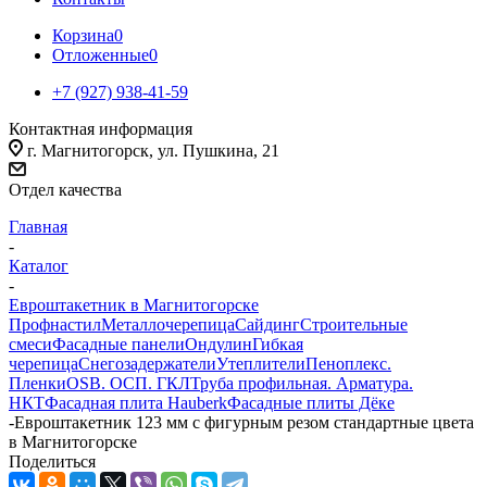
Корзина
0
Отложенные
0
+7 (927) 938-41-59
Контактная информация
г. Магнитогорск, ул. Пушкина, 21
Отдел качества
Главная
-
Каталог
-
Евроштакетник в Магнитогорске
Профнастил
Металлочерепица
Сайдинг
Строительные
смеси
Фасадные панели
Ондулин
Гибкая
черепица
Снегозадержатели
Утеплители
Пеноплекс.
Пленки
OSB. ОСП. ГКЛ
Труба профильная. Арматура.
НКТ
Фасадная плита Hauberk
Фасадные плиты Дёке
-
Евроштакетник 123 мм с фигурным резом стандартные цвета
в Магнитогорске
Поделиться