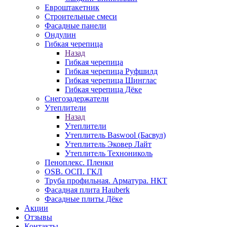
Евроштакетник
Строительные смеси
Фасадные панели
Ондулин
Гибкая черепица
Назад
Гибкая черепица
Гибкая черепица Руфшилд
Гибкая черепица Шинглас
Гибкая черепица Дёке
Снегозадержатели
Утеплители
Назад
Утеплители
Утеплитель Baswool (Басвул)
Утеплитель Эковер Лайт
Утеплитель Технониколь
Пеноплекс. Пленки
OSB. ОСП. ГКЛ
Труба профильная. Арматура. НКТ
Фасадная плита Hauberk
Фасадные плиты Дёке
Акции
Отзывы
Контакты