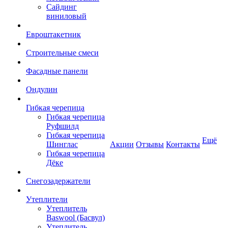
Сайдинг
виниловый
Евроштакетник
Строительные смеси
Фасадные панели
Ондулин
Гибкая черепица
Гибкая черепица
Руфшилд
Гибкая черепица
Ещё
Шинглас
Акции
Отзывы
Контакты
Гибкая черепица
Дёке
Снегозадержатели
Утеплители
Утеплитель
Baswool (Басвул)
Утеплитель